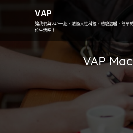
S
k
VAP
i
讓我們與VAP一起，透過人性科技，體驗温暖、簡單
p
位生活吧！
t
o
c
o
VAP Mac
n
t
e
n
t