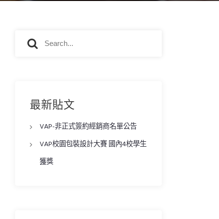
S
S
e
e
a
a
r
r
c
c
h
h
最新貼文
f
o
VAP-非正式簽約經銷商名單公告
r
:
VAP校園包裝設計大賽 國內4校學生
獲獎