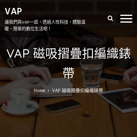
S
VAP
k
i
讓我們與VAP一起，透過人性科技，體驗温
p
暖、簡單的數位生活吧！
t
o
c
VAP 磁吸摺疊扣編織錶
o
n
帶
t
e
n
Home
VAP 磁吸摺疊扣編織錶帶
t