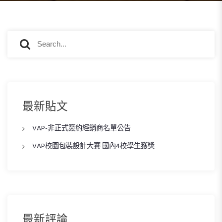
S
S
e
e
a
a
r
r
c
c
h
h
最新貼文
f
o
VAP-非正式簽約經銷商名單公告
r
:
VAP校園包裝設計大賽 國內4校學生獲獎
最新評論