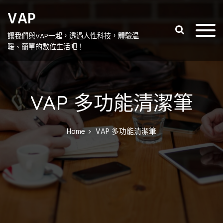
S
VAP
k
i
讓我們與VAP一起，透過人性科技，體驗温
p
暖、簡單的數位生活吧！
t
o
c
o
VAP 多功能清潔筆
n
t
e
Home
VAP 多功能清潔筆
n
t