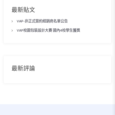
h
h
最新貼文
f
o
VAP-非正式簽約經銷商名單公告
r
:
VAP校園包裝設計大賽 國內4校學生獲獎
最新評論